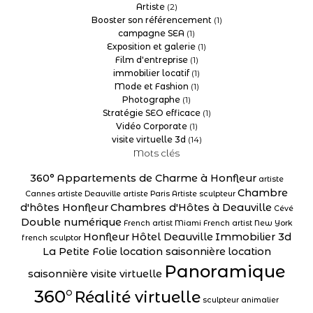
Artiste
(2)
Booster son référencement
(1)
campagne SEA
(1)
Exposition et galerie
(1)
Film d'entreprise
(1)
immobilier locatif
(1)
Mode et Fashion
(1)
Photographe
(1)
Stratégie SEO efficace
(1)
Vidéo Corporate
(1)
visite virtuelle 3d
(14)
Mots clés
360°
Appartements de Charme à Honfleur
artiste
Chambre
Cannes
artiste Deauville
artiste Paris
Artiste sculpteur
d'hôtes Honfleur
Chambres d'Hôtes à Deauville
Cévé
Double numérique
French artist Miami
French artist New York
Honfleur
Hôtel Deauville
Immobilier 3d
french sculptor
La Petite Folie
location saisonnière
location
Panoramique
saisonnière visite virtuelle
360°
Réalité virtuelle
sculpteur animalier