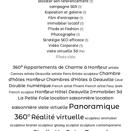
Booster son référencement
(1)
campagne SEA
(1)
Exposition et galerie
(1)
Film d'entreprise
(1)
immobilier locatif
(1)
Mode et Fashion
(1)
Photographe
(1)
Stratégie SEO efficace
(1)
Vidéo Corporate
(1)
visite virtuelle 3d
(14)
Mots clés
360°
Appartements de Charme à Honfleur
artiste
Chambre
Cannes
artiste Deauville
artiste Paris
Artiste sculpteur
d'hôtes Honfleur
Chambres d'Hôtes à Deauville
Cévé
Double numérique
French artist Miami
French artist New York
Honfleur
Hôtel Deauville
Immobilier 3d
french sculptor
La Petite Folie
location saisonnière
location
Panoramique
saisonnière visite virtuelle
360°
Réalité virtuelle
sculpteur animalier
sculpteur bronze
sculpteur glossy
sculptor
sculpture contemporaine