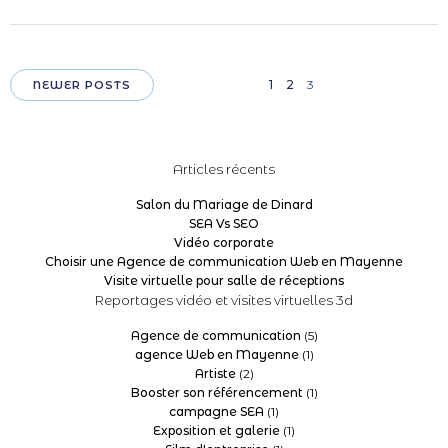
Posts
Posts
Page
Page
Page
1
2
3
NEWER POSTS
navigation
navigation
Articles récents
Salon du Mariage de Dinard
SEA Vs SEO
Vidéo corporate
Choisir une Agence de communication Web en Mayenne
Visite virtuelle pour salle de réceptions
Reportages vidéo et visites virtuelles 3d
Agence de communication
(5)
agence Web en Mayenne
(1)
Artiste
(2)
Booster son référencement
(1)
campagne SEA
(1)
Exposition et galerie
(1)