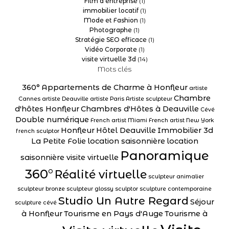
Film d'entreprise
(1)
immobilier locatif
(1)
Mode et Fashion
(1)
Photographe
(1)
Stratégie SEO efficace
(1)
Vidéo Corporate
(1)
visite virtuelle 3d
(14)
Mots clés
360°
Appartements de Charme à Honfleur
artiste
Chambre
Cannes
artiste Deauville
artiste Paris
Artiste sculpteur
d'hôtes Honfleur
Chambres d'Hôtes à Deauville
Cévé
Double numérique
French artist Miami
French artist New York
Honfleur
Hôtel Deauville
Immobilier 3d
french sculptor
La Petite Folie
location saisonnière
location
Panoramique
saisonnière visite virtuelle
360°
Réalité virtuelle
sculpteur animalier
sculpteur bronze
sculpteur glossy
sculptor
sculpture contemporaine
Studio Un Autre Regard
Séjour
sculpture cévé
à Honfleur
Tourisme en Pays d'Auge
Tourisme à