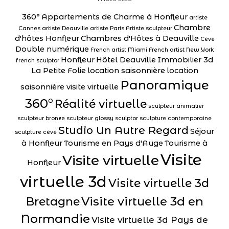
360°
Appartements de Charme à Honfleur
artiste
Chambre
Cannes
artiste Deauville
artiste Paris
Artiste sculpteur
d'hôtes Honfleur
Chambres d'Hôtes à Deauville
Cévé
Double numérique
French artist Miami
French artist New York
Honfleur
Hôtel Deauville
Immobilier 3d
french sculptor
La Petite Folie
location saisonnière
location
Panoramique
saisonnière visite virtuelle
360°
Réalité virtuelle
sculpteur animalier
sculpteur bronze
sculpteur glossy
sculptor
sculpture contemporaine
Studio Un Autre Regard
Séjour
sculpture cévé
à Honfleur
Tourisme en Pays d'Auge
Tourisme à
Visite
Visite virtuelle
Honfleur
virtuelle 3d
Visite virtuelle 3d
Visite virtuelle 3d en
Bretagne
Normandie
Visite virtuelle 3d Pays de