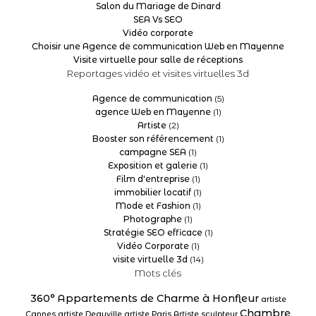
Salon du Mariage de Dinard
SEA Vs SEO
Vidéo corporate
Choisir une Agence de communication Web en Mayenne
Visite virtuelle pour salle de réceptions
Reportages vidéo et visites virtuelles 3d
Agence de communication
(5)
agence Web en Mayenne
(1)
Artiste
(2)
Booster son référencement
(1)
campagne SEA
(1)
Exposition et galerie
(1)
Film d'entreprise
(1)
immobilier locatif
(1)
Mode et Fashion
(1)
Photographe
(1)
Stratégie SEO efficace
(1)
Vidéo Corporate
(1)
visite virtuelle 3d
(14)
Mots clés
360°
Appartements de Charme à Honfleur
artiste
Chambre
Cannes
artiste Deauville
artiste Paris
Artiste sculpteur