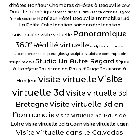
d'hôtes Honfleur
Chambres d'Hôtes à Deauville
Cévé
Double numérique
French artist Miami
French artist New York
Honfleur
Hôtel Deauville
Immobilier 3d
french sculptor
La Petite Folie
location saisonnière
location
Panoramique
saisonnière visite virtuelle
360°
Réalité virtuelle
sculpteur animalier
sculpteur bronze
sculpteur glossy
sculptor
sculpture contemporaine
Studio Un Autre Regard
Séjour
sculpture cévé
à Honfleur
Tourisme en Pays d'Auge
Tourisme à
Visite
Visite virtuelle
Honfleur
virtuelle 3d
Visite virtuelle 3d
Visite virtuelle 3d en
Bretagne
Normandie
Visite virtuelle 3d Pays de
Loire
Visite virtuelle 3d à Caen
Visite virtuelle Caen
Visite virtuelle dans le Calvados