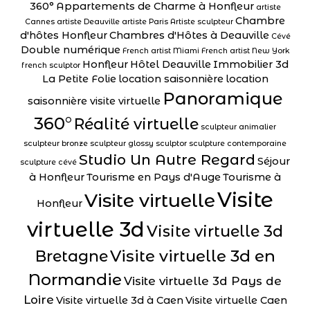
360°
Appartements de Charme à Honfleur
artiste
Chambre
Cannes
artiste Deauville
artiste Paris
Artiste sculpteur
d'hôtes Honfleur
Chambres d'Hôtes à Deauville
Cévé
Double numérique
French artist Miami
French artist New York
Honfleur
Hôtel Deauville
Immobilier 3d
french sculptor
La Petite Folie
location saisonnière
location
Panoramique
saisonnière visite virtuelle
360°
Réalité virtuelle
sculpteur animalier
sculpteur bronze
sculpteur glossy
sculptor
sculpture contemporaine
Studio Un Autre Regard
Séjour
sculpture cévé
à Honfleur
Tourisme en Pays d'Auge
Tourisme à
Visite
Visite virtuelle
Honfleur
virtuelle 3d
Visite virtuelle 3d
Visite virtuelle 3d en
Bretagne
Normandie
Visite virtuelle 3d Pays de
Loire
Visite virtuelle 3d à Caen
Visite virtuelle Caen