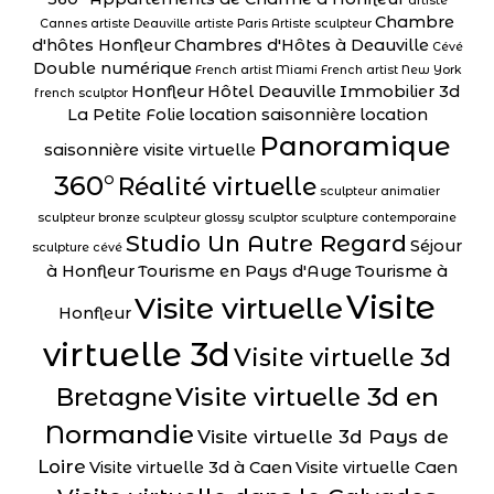
artiste
Chambre
Cannes
artiste Deauville
artiste Paris
Artiste sculpteur
d'hôtes Honfleur
Chambres d'Hôtes à Deauville
Cévé
Double numérique
French artist Miami
French artist New York
Honfleur
Hôtel Deauville
Immobilier 3d
french sculptor
La Petite Folie
location saisonnière
location
Panoramique
saisonnière visite virtuelle
360°
Réalité virtuelle
sculpteur animalier
sculpteur bronze
sculpteur glossy
sculptor
sculpture contemporaine
Studio Un Autre Regard
Séjour
sculpture cévé
à Honfleur
Tourisme en Pays d'Auge
Tourisme à
Visite
Visite virtuelle
Honfleur
virtuelle 3d
Visite virtuelle 3d
Visite virtuelle 3d en
Bretagne
Normandie
Visite virtuelle 3d Pays de
Loire
Visite virtuelle 3d à Caen
Visite virtuelle Caen