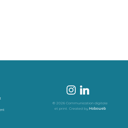
t
© 2026 Communication digitale
et print. Created by
Hoboweb
ent