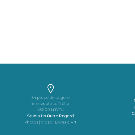
34 place de la gare
immeuble Le Trêfle
53000 LAVAL
G
Studio Un Autre Regard
Photos | Vidéo | Livres d'Art