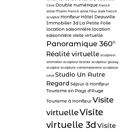
Double numérique
Cévé
French
artist Miami
French artist New York
french
Honfleur
Hôtel Deauville
sculptor
Immobilier 3d
La Petite Folie
location saisonnière
location
saisonnière visite virtuelle
Panoramique 360°
Réalité virtuelle
sculpteur
animalier
sculpteur bronze
sculpteur glossy
sculptor
sculpture contemporaine
sculpture
Studio Un Autre
cévé
Regard
Séjour à Honfleur
Tourisme en Pays d'Auge
Visite
Tourisme à Honfleur
Visite
virtuelle
virtuelle 3d
Visite