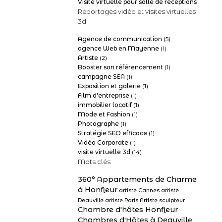
Visite virtuelle pour salle de réceptions
Reportages vidéo et visites virtuelles
3d
Agence de communication
(5)
agence Web en Mayenne
(1)
Artiste
(2)
Booster son référencement
(1)
campagne SEA
(1)
Exposition et galerie
(1)
Film d'entreprise
(1)
immobilier locatif
(1)
Mode et Fashion
(1)
Photographe
(1)
Stratégie SEO efficace
(1)
Vidéo Corporate
(1)
visite virtuelle 3d
(14)
Mots clés
360°
Appartements de Charme
à Honfleur
artiste Cannes
artiste
Deauville
artiste Paris
Artiste sculpteur
Chambre d'hôtes Honfleur
Chambres d'Hôtes à Deauville