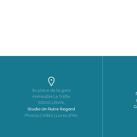
34 place de la gare
immeuble Le Trêfle
53000 LAVAL
G
Studio Un Autre Regard
Photos | Vidéo | Livres d'Art