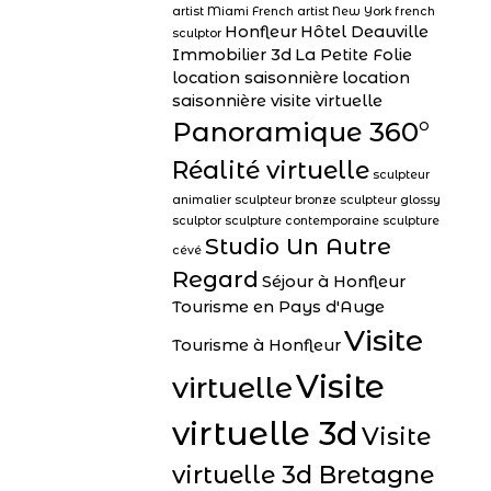
artist Miami
French artist New York
french
Honfleur
Hôtel Deauville
sculptor
Immobilier 3d
La Petite Folie
location saisonnière
location
saisonnière visite virtuelle
Panoramique 360°
Réalité virtuelle
sculpteur
animalier
sculpteur bronze
sculpteur glossy
sculptor
sculpture contemporaine
sculpture
Studio Un Autre
cévé
Regard
Séjour à Honfleur
Tourisme en Pays d'Auge
Visite
Tourisme à Honfleur
Visite
virtuelle
virtuelle 3d
Visite
virtuelle 3d Bretagne