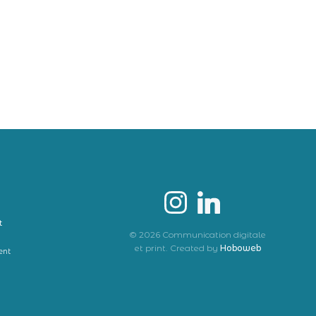
t
© 2026 Communication digitale
et print. Created by
Hoboweb
ent