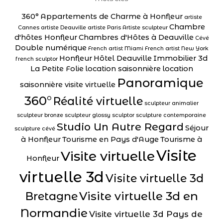
360°
Appartements de Charme à Honfleur
artiste
Chambre
Cannes
artiste Deauville
artiste Paris
Artiste sculpteur
d'hôtes Honfleur
Chambres d'Hôtes à Deauville
Cévé
Double numérique
French artist Miami
French artist New York
Honfleur
Hôtel Deauville
Immobilier 3d
french sculptor
La Petite Folie
location saisonnière
location
Panoramique
saisonnière visite virtuelle
360°
Réalité virtuelle
sculpteur animalier
sculpteur bronze
sculpteur glossy
sculptor
sculpture contemporaine
Studio Un Autre Regard
Séjour
sculpture cévé
à Honfleur
Tourisme en Pays d'Auge
Tourisme à
Visite
Visite virtuelle
Honfleur
virtuelle 3d
Visite virtuelle 3d
Visite virtuelle 3d en
Bretagne
Normandie
Visite virtuelle 3d Pays de