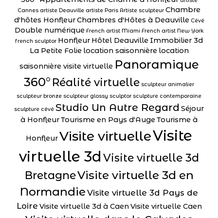
artiste
Chambre
Cannes
artiste Deauville
artiste Paris
Artiste sculpteur
d'hôtes Honfleur
Chambres d'Hôtes à Deauville
Cévé
Double numérique
French artist Miami
French artist New York
Honfleur
Hôtel Deauville
Immobilier 3d
french sculptor
La Petite Folie
location saisonnière
location
Panoramique
saisonnière visite virtuelle
360°
Réalité virtuelle
sculpteur animalier
sculpteur bronze
sculpteur glossy
sculptor
sculpture contemporaine
Studio Un Autre Regard
Séjour
sculpture cévé
à Honfleur
Tourisme en Pays d'Auge
Tourisme à
Visite
Visite virtuelle
Honfleur
virtuelle 3d
Visite virtuelle 3d
Visite virtuelle 3d en
Bretagne
Normandie
Visite virtuelle 3d Pays de
Loire
Visite virtuelle 3d à Caen
Visite virtuelle Caen