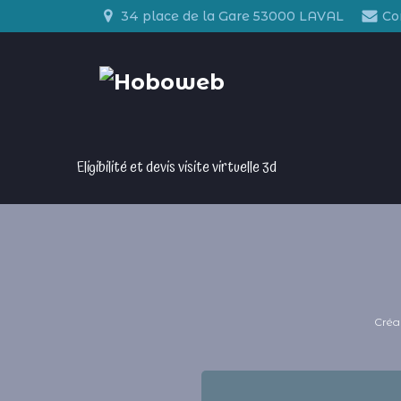
Aller
34 place de la Gare 53000 LAVAL
Co
au
contenu
Eligibilité et devis visite virtuelle 3d
Créat