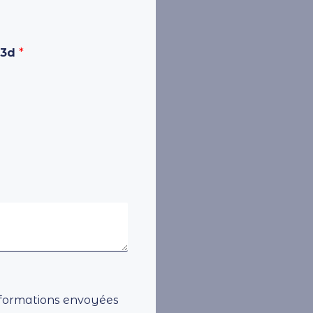
 3d
*
informations envoyées