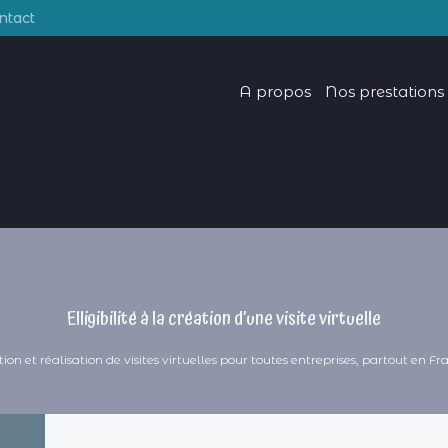
ntact
A propos
Nos prestations
Elligibilité à la création d’une visite virtuelle
ion et réalisation de visites virtuelles pour toutes entreprises, partout en F